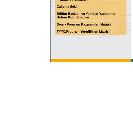
Çalışma Şekli
Bölüm Başkanı ve Yeniden Yapılanma
Bölüm Koordinatörü
Ders - Program Kazanımları Matrisi
TYYÇ/Program Yeterlilikleri Matrisi