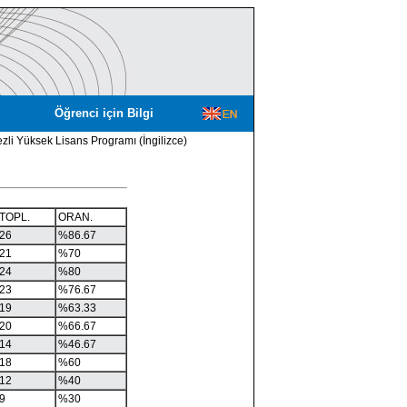
Öğrenci için Bilgi
ezli Yüksek Lisans Programı (İngilizce)
TOPL.
ORAN.
26
%86.67
21
%70
24
%80
23
%76.67
19
%63.33
20
%66.67
14
%46.67
18
%60
12
%40
9
%30