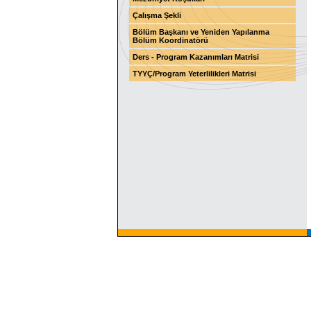
Çalışma Şekli
Bölüm Başkanı ve Yeniden Yapılanma
Bölüm Koordinatörü
Ders - Program Kazanımları Matrisi
TYYÇ/Program Yeterlilikleri Matrisi