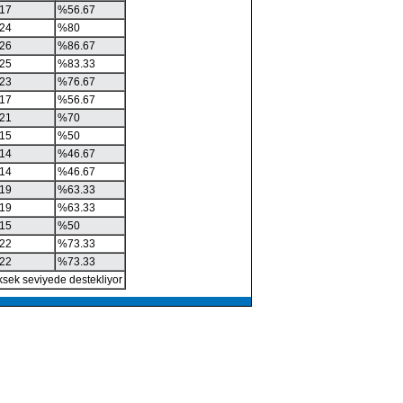
17
%56.67
24
%80
26
%86.67
25
%83.33
23
%76.67
17
%56.67
21
%70
15
%50
14
%46.67
14
%46.67
19
%63.33
19
%63.33
15
%50
22
%73.33
22
%73.33
ksek seviyede destekliyor