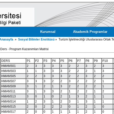
Kurumsal
Akademik Programlar
Anasayfa
»
Sosyal Bilimler Enstitüsü
» Turizm İşletmeciliği Uluslararası Ortak T
Ders - Program Kazanımları Matrisi
DERS
P1
P2
P3
P4
P5
P6
P7
P8
P9
P10
HMAN501
2
3
3
3
3
2
2
3
2
3
HMAN503
1
1
3
3
3
2
2
2
1
3
HMAN505
2
2
3
3
3
2
2
3
2
2
HMAN507
3
3
3
2
2
3
2
2
2
1
HMAN509
3
1
2
1
3
2
2
2
2
1
HMAN511
3
1
3
3
2
1
2
2
1
2
HMAN513
3
0
1
0
2
1
3
2
1
1
HMAN514
1
2
3
1
2
3
1
3
1
1
HMAN515
2
0
2
2
2
0
1
2
1
0
HMAN517
2
0
0
1
1
1
1
2
1
0