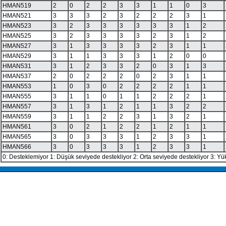
HMAN519
2
0
2
2
3
3
1
1
0
3
HMAN521
3
3
3
2
3
2
2
2
3
1
HMAN523
3
2
3
3
3
3
3
3
1
2
HMAN525
3
2
3
3
3
3
2
3
1
2
HMAN527
3
1
3
3
3
3
2
3
1
1
HMAN529
3
1
1
3
3
3
1
2
0
0
HMAN531
3
1
2
3
3
2
0
3
1
3
HMAN537
2
0
2
2
2
0
2
3
1
1
HMAN553
1
0
3
0
2
2
2
2
1
1
HMAN555
3
1
1
0
1
1
2
2
2
1
HMAN557
3
1
3
1
2
1
1
3
2
2
HMAN559
3
1
1
2
2
3
1
3
2
1
HMAN561
3
0
2
1
2
2
1
2
1
1
HMAN565
3
0
3
3
3
1
2
3
3
1
HMAN566
3
0
3
3
3
1
2
3
3
1
0: Desteklemiyor 1: Düşük seviyede destekliyor 2: Orta seviyede destekliyor 3: Yü