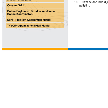
Turizm sektöründe dijit
Çalışma Şekli
geliştirir.
Bölüm Başkanı ve Yeniden Yapılanma
Bölüm Koordinatörü
Ders - Program Kazanımları Matrisi
TYYÇ/Program Yeterlilikleri Matrisi