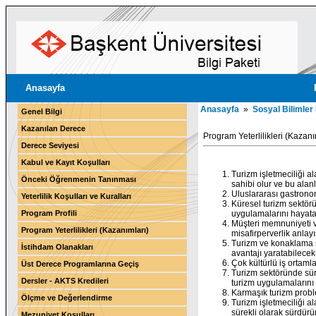
Anasayfa
Anasayfa
»
Sosyal Bilimler
Genel Bilgi
Kazanılan Derece
Program Yeterlilikleri (Kazanı
Derece Seviyesi
Kabul ve Kayıt Koşulları
Turizm işletmeciliği a
Önceki Öğrenmenin Tanınması
sahibi olur ve bu alan
Uluslararası gastronom
Yeterlilik Koşulları ve Kuralları
Küresel turizm sektörün
Program Profili
uygulamalarını hayata 
Müşteri memnuniyeti ve 
Program Yeterlilikleri (Kazanımları)
misafirperverlik anlay
Turizm ve konaklama se
İstihdam Olanakları
avantajı yaratabilecek 
Çok kültürlü iş ortamları
Üst Derece Programlarına Geçiş
Turizm sektöründe sürd
Dersler - AKTS Kredileri
turizm uygulamalarını 
Karmaşık turizm problem
Ölçme ve Değerlendirme
Turizm işletmeciliği al
sürekli olarak sürdürür
Mezuniyet Koşulları