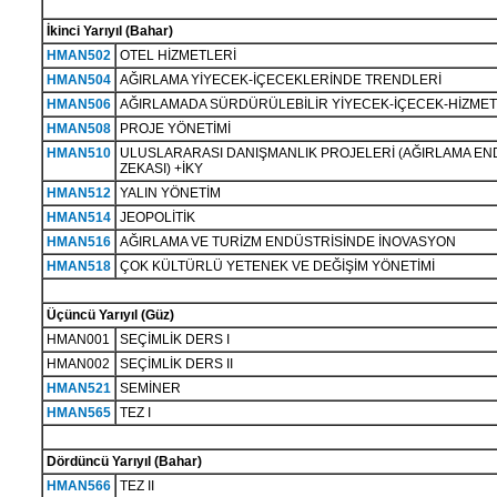
İkinci Yarıyıl (Bahar)
HMAN502
OTEL HİZMETLERİ
HMAN504
AĞIRLAMA YİYECEK-İÇECEKLERİNDE TRENDLERİ
HMAN506
AĞIRLAMADA SÜRDÜRÜLEBİLİR YİYECEK-İÇECEK-HİZMET
HMAN508
PROJE YÖNETİMİ
HMAN510
ULUSLARARASI DANIŞMANLIK PROJELERİ (AĞIRLAMA EN
ZEKASI) +İKY
HMAN512
YALIN YÖNETİM
HMAN514
JEOPOLİTİK
HMAN516
AĞIRLAMA VE TURİZM ENDÜSTRİSİNDE İNOVASYON
HMAN518
ÇOK KÜLTÜRLÜ YETENEK VE DEĞİŞİM YÖNETİMİ
Üçüncü Yarıyıl (Güz)
HMAN001
SEÇİMLİK DERS I
HMAN002
SEÇİMLİK DERS II
HMAN521
SEMİNER
HMAN565
TEZ I
Dördüncü Yarıyıl (Bahar)
HMAN566
TEZ II