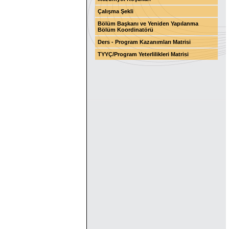
Çalışma Şekli
Bölüm Başkanı ve Yeniden Yapılanma
Bölüm Koordinatörü
Ders - Program Kazanımları Matrisi
TYYÇ/Program Yeterlilikleri Matrisi