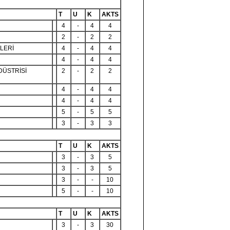
T
U
K
AKTS
4
-
4
4
2
-
2
2
LERİ
4
-
4
4
4
-
4
4
DÜSTRİSİ
2
-
2
2
4
-
4
4
4
-
4
4
5
-
5
5
3
-
3
3
T
U
K
AKTS
3
-
3
5
3
-
3
5
3
-
-
10
5
-
-
10
T
U
K
AKTS
3
-
3
30