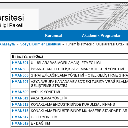
Kurumsal
Akademik Programlar
Anasayfa
»
Sosyal Bilimler Enstitüsü
» Turizm İşletmeciliği Uluslararası Ortak T
Birinci Yarıyıl (Güz)
HMAN501
ULUSLARARASI AĞIRLAMA İŞLETMECİLİĞİ
HMAN503
İNSAN-TEKNOLOJİ İLİŞKİSİ VE MARKA DEĞERİ YÖNETİMİ
HMAN505
STRATEJİK AĞIRLAMA YÖNETİMİ + OTEL GELİŞTİRME STRA
HMAN507
ASYA,AVRUPA,KANADA VE ABD'DEKİ TURİZM VE AĞIRLAMA
GELİŞTİRME STRATEJ
HMAN509
VARLIK YÖNETİMİ
HMAN511
PAZARLAMA YÖNETİMİ
HMAN513
KONAKLAMA ENDÜSTRİSİNDE KURUMSAL FİNANS
HMAN515
KONAKLAMA ENDÜSTRİSİNDE MUHASEBE STANDARTLAR
HMAN517
GELİR YÖNETİMİ
HMAN519
E - DAĞITIM