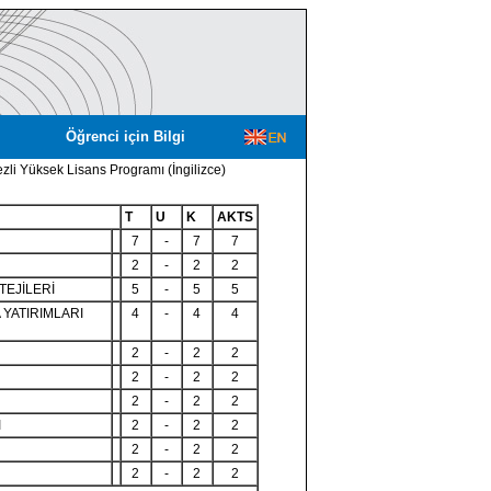
Öğrenci için Bilgi
ezli Yüksek Lisans Programı (İngilizce)
T
U
K
AKTS
7
-
7
7
2
-
2
2
TEJİLERİ
5
-
5
5
 YATIRIMLARI
4
-
4
4
2
-
2
2
2
-
2
2
2
-
2
2
I
2
-
2
2
2
-
2
2
2
-
2
2