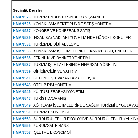
Seçimlik Dersler
HMAN523
TURİZM ENDÜSTRİSİNDE DANIŞMANLIK
HMAN525
KONAKLAMA SEKTÖRÜNDE SATIŞ YÖNETİMİ
HMAN527
KONGRE VE KONFERANS SATIŞI
HMAN529
İNSAN KAYNAKLARI YÖNETİMİNDE GÜNCEL KONULAR
HMAN531
TURİZMDE DİJİTALLEŞME
HMAN533
KONAKLAMA İŞLETMELERİNDE KARİYER SEÇENEKLERİ
HMAN535
ETKİNLİK VE BANKET YÖNETİMİ
HMAN537
TURİZM İŞLETMELERİNDE FİNANSAL YÖNETİM
HMAN539
GİRİŞİMCİLİK VE YATIRIM
HMAN541
BÜTÜNLEŞİK PAZARLAMA İLETİŞİMİ
HMAN543
OTEL BİRİM YÖNETİMİ
HMAN545
KÜLTÜRLERARASI YÖNETİM
HMAN547
TURİST DAVRANIŞI
HMAN549
AĞIRLAMA İŞLETMELERİNDE SAĞLIK TURİZMİ UYGULAMA
HMAN551
TURİZM EKONOMİSİ
HMAN553
SÜRDÜRÜLEBİLİR EKOLOJİ VE SÜRDÜRÜLEBİLİR KALKIN
HMAN555
KURUMSAL FİNANS
HMAN557
İŞLETME EKONOMİSİ