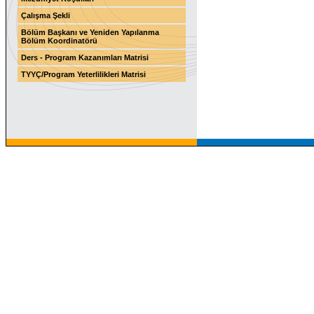
Çalışma Şekli
Bölüm Başkanı ve Yeniden Yapılanma
Bölüm Koordinatörü
Ders - Program Kazanımları Matrisi
TYYÇ/Program Yeterlilikleri Matrisi