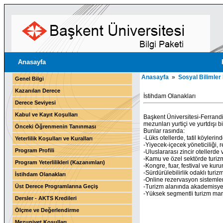
Anasayfa
Anasayfa
»
Sosyal Bilimler
Genel Bilgi
Kazanılan Derece
İstihdam Olanakları
Derece Seviyesi
Kabul ve Kayıt Koşulları
Başkent Üniversitesi-Ferrandi
mezunları yurtiçi ve yurtdışı 
Önceki Öğrenmenin Tanınması
Bunlar rasında:
-Lüks otellerde, tatil köyleri
Yeterlilik Koşulları ve Kuralları
-Yiyecek-içecek yöneticiliği, 
Program Profili
-Uluslararası zincir otellerde
-Kamu ve özel sektörde turizm
Program Yeterlilikleri (Kazanımları)
-Kongre, fuar, festival ve ku
-Sürdürülebilirlik odaklı turizm
İstihdam Olanakları
-Online rezervasyon sistemler
Üst Derece Programlarına Geçiş
-Turizm alanında akademisye
-Yüksek segmentli turizm mar
Dersler - AKTS Kredileri
Ölçme ve Değerlendirme
Mezuniyet Koşulları