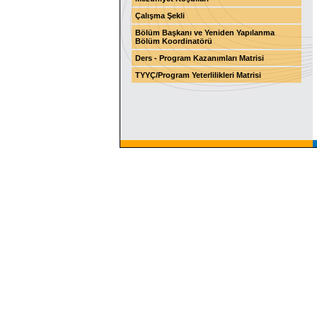
Çalışma Şekli
Bölüm Başkanı ve Yeniden Yapılanma
Bölüm Koordinatörü
Ders - Program Kazanımları Matrisi
TYYÇ/Program Yeterlilikleri Matrisi