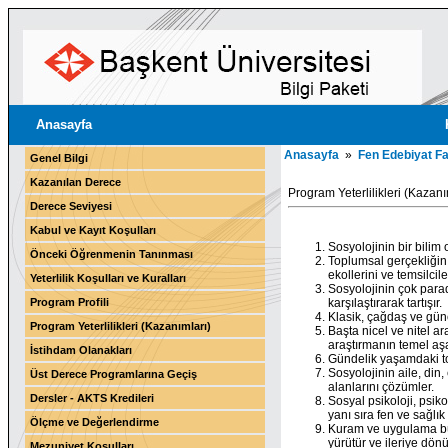
Anasayfa
Anasayfa
»
Fen Edebiyat Fa
Genel Bilgi
Kazanılan Derece
Program Yeterlilikleri (Kazanı
Derece Seviyesi
Kabul ve Kayıt Koşulları
Sosyolojinin bir bilim 
Önceki Öğrenmenin Tanınması
Toplumsal gerçekliğin 
ekollerini ve temsilciler
Yeterlilik Koşulları ve Kuralları
Sosyolojinin çok parad
Program Profili
karşılaştırarak tartışır.
Klasik, çağdaş ve günc
Program Yeterlilikleri (Kazanımları)
Başta nicel ve nitel a
araştırmanın temel aşa
İstihdam Olanakları
Gündelik yaşamdaki toplu
Sosyolojinin aile, din
Üst Derece Programlarına Geçiş
alanlarını çözümler.
Dersler - AKTS Kredileri
Sosyal psikoloji, psikol
yanı sıra fen ve sağlık 
Ölçme ve Değerlendirme
Kuram ve uygulama büt
yürütür ve ileriye dönük
Mezuniyet Koşulları