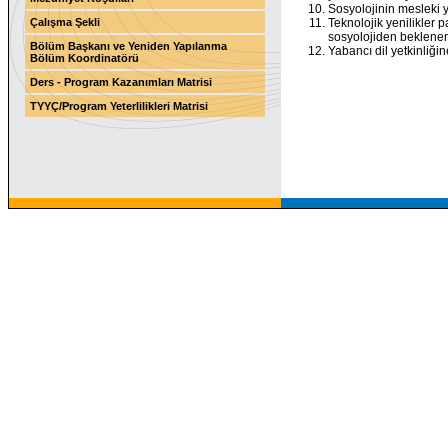
Sosyolojinin mesleki yö
Çalışma Şekli
Teknolojik yenilikler 
sosyolojiden beklenen 
Bölüm Başkanı ve Yeniden Yapılanma
Yabancı dil yetkinliği
Bölüm Koordinatörü
Ders - Program Kazanımları Matrisi
TYYÇ/Program Yeterlilikleri Matrisi