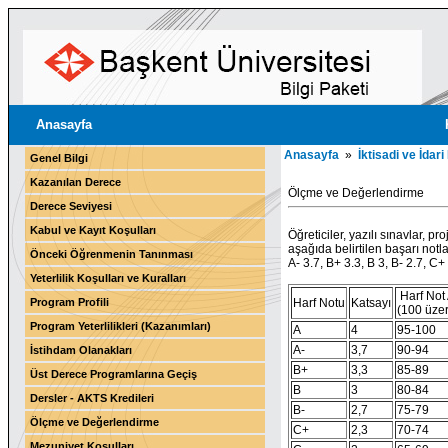
Anasayfa
Anasayfa
»
İktisadi ve İdari
Genel Bilgi
Kazanılan Derece
Ölçme ve Değerlendirme
Derece Seviyesi
Kabul ve Kayıt Koşulları
Öğreticiler, yazılı sınavlar, p
aşağıda belirtilen başarı notl
Önceki Öğrenmenin Tanınması
A- 3.7, B+ 3.3, B 3, B- 2.7, C+
Yeterlilik Koşulları ve Kuralları
Harf Not 
Program Profili
Harf Notu
Katsayı
(100 üze
Program Yeterlilikleri (Kazanımları)
A
4
95-100
A-
3,7
90-94
İstihdam Olanakları
B+
3,3
85-89
Üst Derece Programlarına Geçiş
B
3
80-84
Dersler - AKTS Kredileri
B-
2,7
75-79
Ölçme ve Değerlendirme
C+
2,3
70-74
Mezuniyet Koşulları