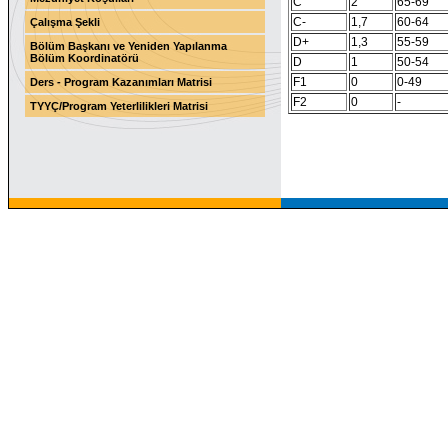
C
2
65-69
C-
1,7
60-64
Çalışma Şekli
D+
1,3
55-59
Bölüm Başkanı ve Yeniden Yapılanma
Bölüm Koordinatörü
D
1
50-54
F1
0
0-49
Ders - Program Kazanımları Matrisi
F2
0
-
TYYÇ/Program Yeterlilikleri Matrisi