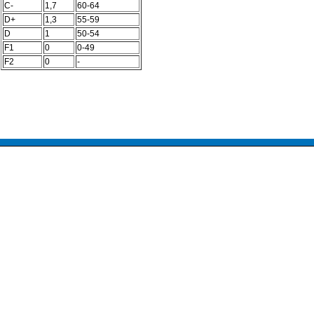
C-
1,7
60-64
D+
1,3
55-59
D
1
50-54
F1
0
0-49
F2
0
-