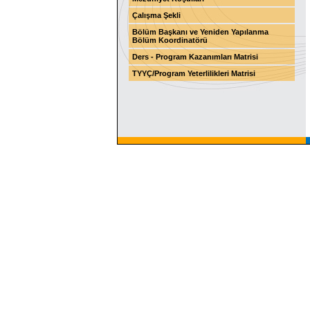
Çalışma Şekli
Bölüm Başkanı ve Yeniden Yapılanma
Bölüm Koordinatörü
Ders - Program Kazanımları Matrisi
TYYÇ/Program Yeterlilikleri Matrisi