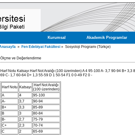
Kurumsal
Akademik Programlar
Anasayfa
»
Fen Edebiyat Fakültesi
» Sosyoloji Programı (Türkçe)
Ölçme ve Değerlendirme
Harf Notu Katsayı Harf Not Aralığı (100 üzerinden) A 4 95-100 A- 3,7 90-94 B+ 3,3
69 C- 1,7 60-64 D+ 1,3 55-59 D 1 50-54 F1 0 0-49 F2 0 -
Harf Not Aralığı
Harf Notu
Katsayı
(100 üzerinden)
A
4
95-100
A-
3,7
90-94
B+
3,3
85-89
B
3
80-84
B-
2,7
75-79
C+
2,3
70-74
C
2
65-69