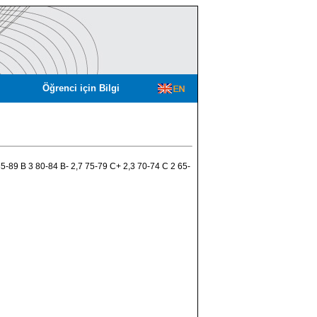
Öğrenci için Bilgi
 85-89 B 3 80-84 B- 2,7 75-79 C+ 2,3 70-74 C 2 65-