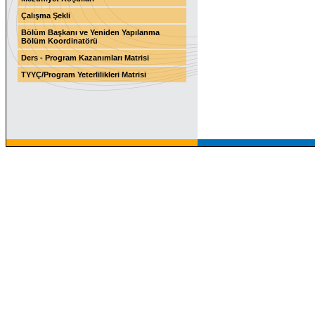
Çalışma Şekli
Bölüm Başkanı ve Yeniden Yapılanma
Bölüm Koordinatörü
Ders - Program Kazanımları Matrisi
TYYÇ/Program Yeterlilikleri Matrisi