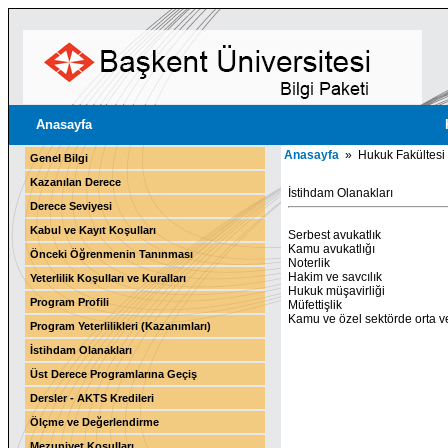
Anasayfa
Anasayfa
» Hukuk Fakültesi 
Genel Bilgi
Kazanılan Derece
İstihdam Olanakları
Derece Seviyesi
Kabul ve Kayıt Koşulları
Serbest avukatlık
Kamu avukatlığı
Önceki Öğrenmenin Tanınması
Noterlik
Hakim ve savcılık
Yeterlilik Koşulları ve Kuralları
Hukuk müşavirliği
Program Profili
Müfettişlik
Kamu ve özel sektörde orta ve
Program Yeterlilikleri (Kazanımları)
İstihdam Olanakları
Üst Derece Programlarına Geçiş
Dersler - AKTS Kredileri
Ölçme ve Değerlendirme
Mezuniyet Koşulları