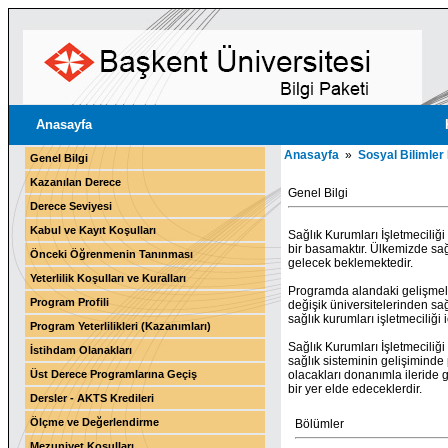
Anasayfa
Anasayfa
»
Sosyal Bilimler
Genel Bilgi
Kazanılan Derece
Genel Bilgi
Derece Seviyesi
Kabul ve Kayıt Koşulları
Sağlık Kurumları İşletmeciliğ
bir basamaktır. Ülkemizde sağ
Önceki Öğrenmenin Tanınması
gelecek beklemektedir.
Yeterlilik Koşulları ve Kuralları
Programda alandaki gelişmeler
Program Profili
değişik üniversitelerinden sa
sağlık kurumları işletmeciliği i
Program Yeterlilikleri (Kazanımları)
Sağlık Kurumları İşletmeciliği
İstihdam Olanakları
sağlık sisteminin gelişiminde
Üst Derece Programlarına Geçiş
olacakları donanımla ileride g
bir yer elde edeceklerdir.
Dersler - AKTS Kredileri
Ölçme ve Değerlendirme
Bölümler
Mezuniyet Koşulları