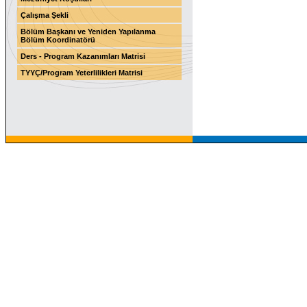
Çalışma Şekli
Bölüm Başkanı ve Yeniden Yapılanma
Bölüm Koordinatörü
Ders - Program Kazanımları Matrisi
TYYÇ/Program Yeterlilikleri Matrisi