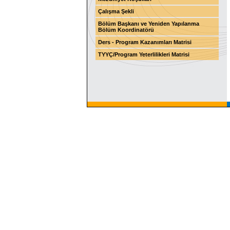
Çalışma Şekli
Bölüm Başkanı ve Yeniden Yapılanma
Bölüm Koordinatörü
Ders - Program Kazanımları Matrisi
TYYÇ/Program Yeterlilikleri Matrisi